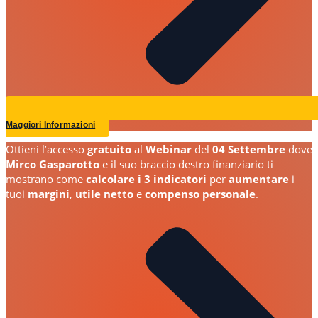
Maggiori Informazioni
Ottieni l’accesso
gratuito
al
Webinar
del
04 Settembre
dove
Mirco Gasparotto
e il suo braccio destro finanziario ti
mostrano come
calcolare i 3 indicatori
per
aumentare
i
tuoi
margini
,
utile netto
e
compenso personale
.