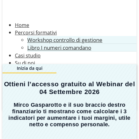
Home
Percorsi formativi
Workshop controllo di gestione
Libro I numeri comandano
Casi studio
Su di noi
Inizia da qui
Mirco Gasparotto
Alessandro Palumbo
Ottieni l’accesso gratuito al Webinar del
L’azienda Imprenditore Vero
04 Settembre 2026
Recensioni
Contatti
Mirco Gasparotto e il suo braccio destro
finanziario ti mostrano come calcolare i 3
indicatori per aumentare i tuoi margini, utile
netto e compenso personale.